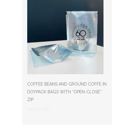
COFFEE BEANS AND GROUND COFFE IN
DOYPACK BAGS WITH “OPEN-CLOSE”
ZIP
Luglio 25, 2023