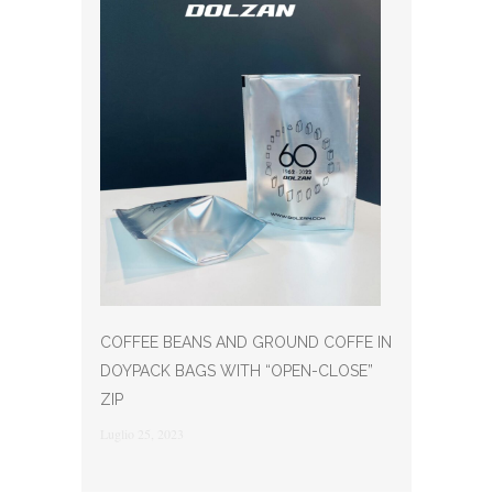
COFFEE BEANS AND GROUND COFFE IN
DOYPACK BAGS WITH “OPEN-CLOSE”
ZIP
Luglio 25, 2023