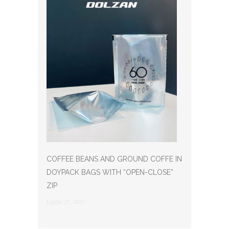
COFFEE BEANS AND GROUND COFFE IN
DOYPACK BAGS WITH “OPEN-CLOSE”
ZIP
Luglio 25, 2023