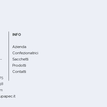
INFO
Azienda
Confezionatrici
 –
Sacchetti
Prodotti
Contatti
75
38
om
upapec.it