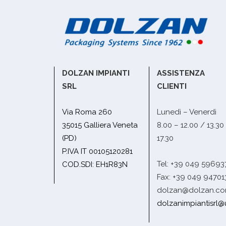
DOLZAN IMPIANTI
ASSISTENZA
SRL
CLIENTI
Via Roma 260
Lunedì – Venerdì
35015 Galliera Veneta
8.00 – 12.00 / 13.30
(PD)
17.30
P.IVA IT 00105120281
Tel: +39 049 59693
COD.SDI: EH1R83N
Fax: +39 049 94701
dolzan@dolzan.c
dolzanimpiantisrl@