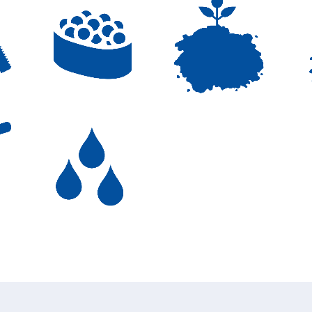
E
CIBO PER
HE
FERTILIZZANTI
ANIMALI
HE
I
LIQUIDI
IA