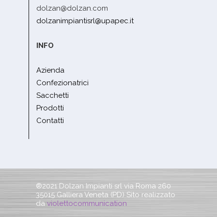
dolzan@dolzan.com
dolzanimpiantisrl@upapec.it
INFO
Azienda
Confezionatrici
Sacchetti
Prodotti
Contatti
®2021 Dolzan Impianti srl via Roma 260
35015 Galliera Veneta (PD) Sito realizzato
da
violettocommunication