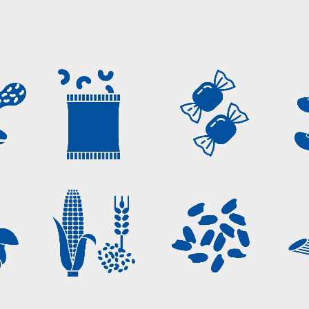
PATATINE E
CCA
CARAMELLE
SNACK
I
CEREALI
RISO