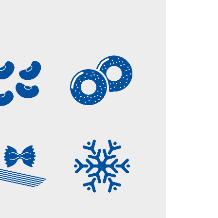
BISCOTTI E
LEGUMI
PRODOTTI DA
FORNO
PASTA
SURGELATI