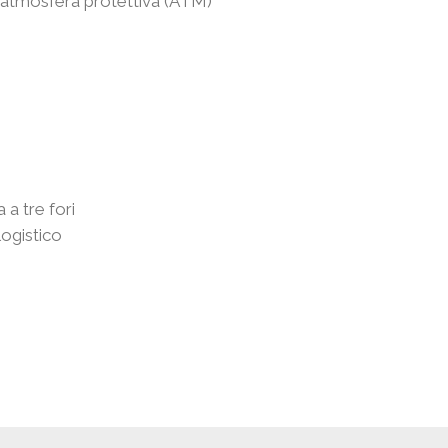
l’atmosfera protettiva (ATM)
 a tre fori
logistico