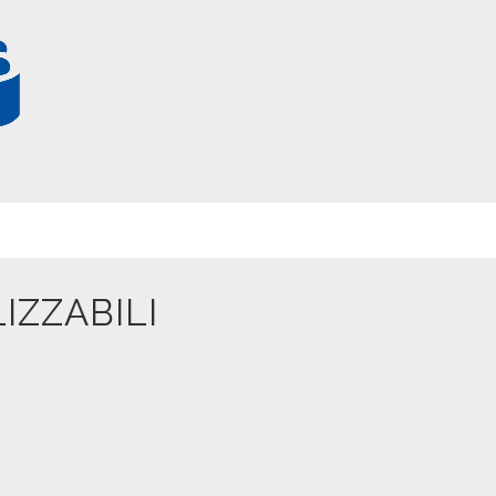
R
I
IZZABILI
O