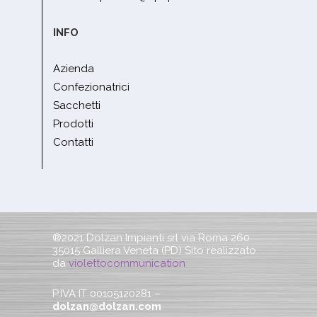
INFO
Azienda
Confezionatrici
Sacchetti
Prodotti
Contatti
®2021 Dolzan Impianti srl via Roma 260
35015 Galliera Veneta (PD) Sito realizzato
da
violettocommunication
P.IVA IT 00105120281 –
dolzan@dolzan.com