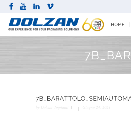
HOME
AZI
HOME
7B_BA
7B_BARATTOLO_SEMIAUTOMA
by
Dolzan_Impianti
Giugno 24, 2021