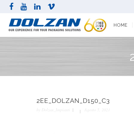
HOME
AZI
HOME
2EE_DOLZAN_D150_C3
by
Dolzan_Impianti
Agosto 5, 2021