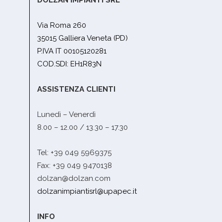
DOLZAN IMPIANTI SRL
Via Roma 260
35015 Galliera Veneta (PD)
P.IVA IT 00105120281
COD.SDI: EH1R83N
ASSISTENZA CLIENTI
Lunedì – Venerdì
8.00 – 12.00 / 13.30 – 17.30
Tel: +39 049 5969375
Fax: +39 049 9470138
dolzan@dolzan.com
dolzanimpiantisrl@upapec.it
INFO