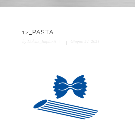
12_PASTA
by
Dolzan_Impianti
Giugno 24, 2021