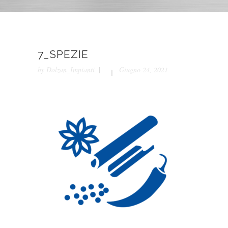
7_SPEZIE
by
Dolzan_Impianti
Giugno 24, 2021