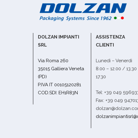
DOLZAN IMPIANTI
ASSISTENZA
SRL
CLIENTI
Via Roma 260
Lunedì – Venerdì
35015 Galliera Veneta
8.00 – 12.00 / 13.30
(PD)
17.30
P.IVA IT 00105120281
Tel: +39 049 59693
COD.SDI: EH1R83N
Fax: +39 049 94701
dolzan@dolzan.c
dolzanimpiantisrl@