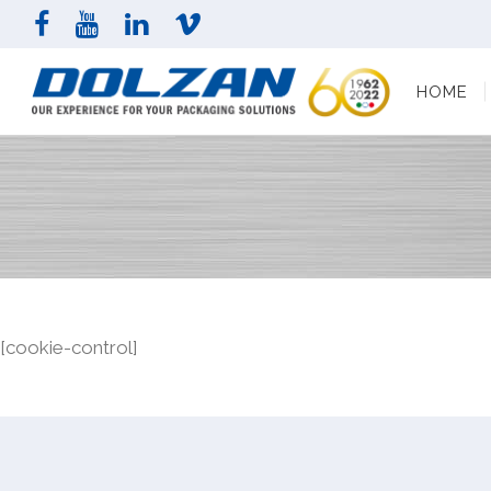
HOME
AZI
HOME
[cookie-control]