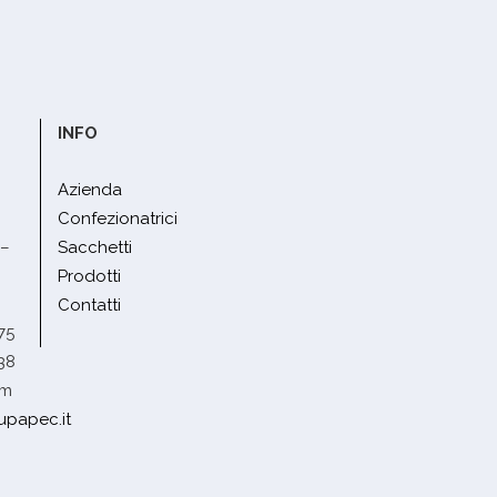
INFO
Azienda
Confezionatrici
 –
Sacchetti
Prodotti
Contatti
75
38
om
upapec.it