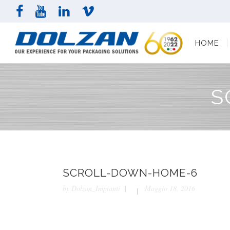
HOME
AZI
HOME
S
SCROLL-DOWN-HOME-6
by
Dolzan_Impianti
Maggio 18, 2016