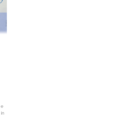
 e
 in