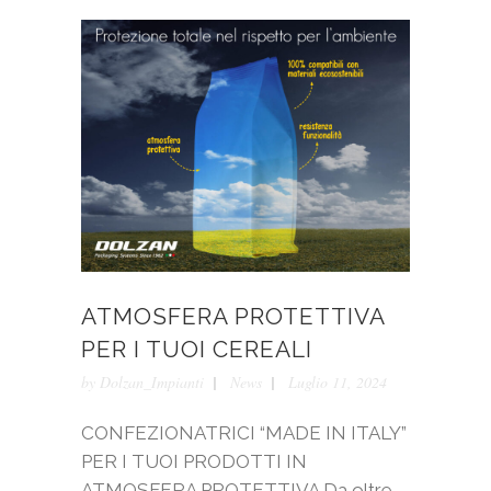
ATMOSFERA PROTETTIVA
PER I TUOI CEREALI
by
Dolzan_Impianti
News
Luglio 11, 2024
CONFEZIONATRICI “MADE IN ITALY”
PER I TUOI PRODOTTI IN
ATMOSFERA PROTETTIVA Da oltre