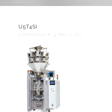
U5T4SI
by
Dolzan_Impianti
Marzo 12, 2021