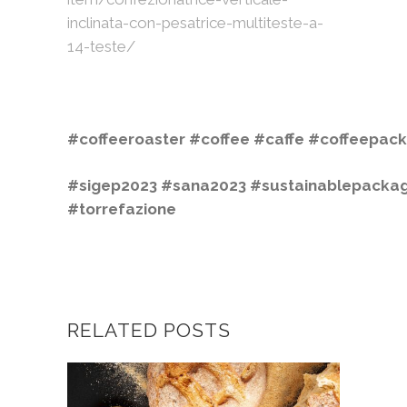
inclinata-con-pesatrice-multiteste-a-
14-teste/
#coffeeroaster
#coffee
#caffe
#coffeepack
#sigep2023
#sana2023
#sustainablepackag
#torrefazione
RELATED POSTS