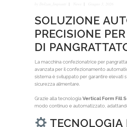
by
Dolzan_Impianti
News
Giugno 3, 2026
SOLUZIONE AUT
PRECISIONE PE
DI PANGRATTAT
La macchina confezionatrice per pangratt
avanzata per il confezionamento automatic
sistema è sviluppato per garantire elevati s
sicurezza alimentare.
Grazie alla tecnologia
Vertical Form Fill 
modo continuo e automatizzato, adattandos
TECNOLOGIA 