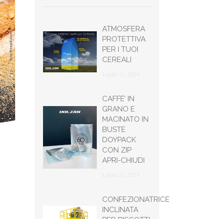
ATMOSFERA
PROTETTIVA
PER I TUOI
CEREALI
Luglio 11, 2024
CAFFE’ IN
GRANO E
MACINATO IN
BUSTE
DOYPACK
CON ZIP
APRI-CHIUDI
Luglio 21, 2023
CONFEZIONATRICE
INCLINATA