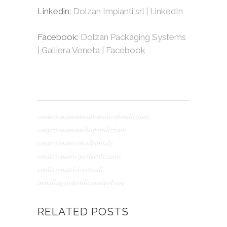
Linkedin:
Dolzan Impianti srl | LinkedIn
Facebook:
Dolzan Packaging Systems
| Galliera Veneta | Facebook
confezionamentoautomaticofertilizzanti
,
confezionamentobiofertilizzanti
,
confezionatricimadeinitaly
,
confezionatriciperfertilizzanti
,
confezionatriciverticali
,
imballaggiofertilizzantipolvere
RELATED POSTS